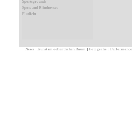
Sportsgrounds
Spots and Blindnesses
Flutlicht
News
|
Kunst im oeffentlichen Raum
|
Fotografie
|
Performance