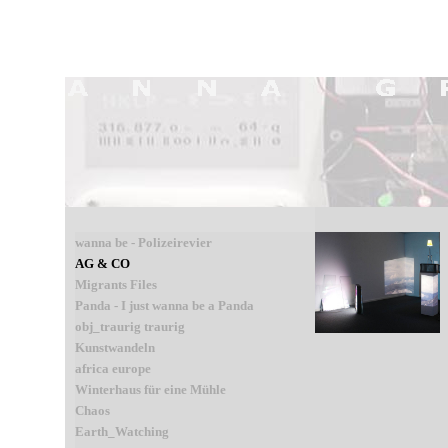
wanna be - Polizeirevier
AG & CO
Migrants Files
Panda - I just wanna be a Panda
obj_traurig traurig
Kunstwandeln
africa europe
Winterhaus für eine Mühle
Chaos
Earth_Watching