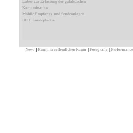
Labor zur Erfassung der galaktischen
Kontamination
Mobile Empfangs- und Sendeanlagen
UFO_Landeplaetze
News
|
Kunst im oeffentlichen Raum
|
Fotografie
|
Performance