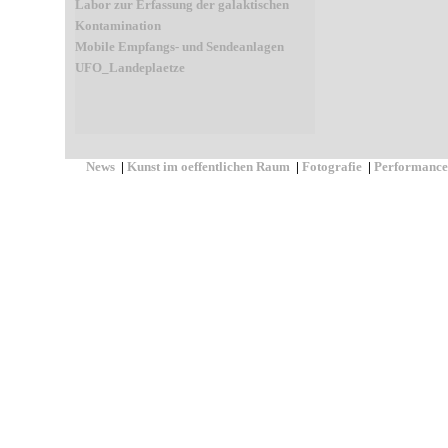
Labor zur Erfassung der galaktischen
Kontamination
Mobile Empfangs- und Sendeanlagen
UFO_Landeplaetze
News
|
Kunst im oeffentlichen Raum
|
Fotografie
|
Performance