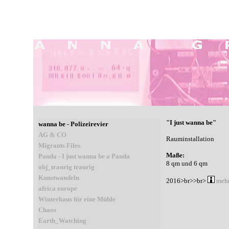
"I just wanna be"
wanna be - Polizeirevier
AG & CO
Rauminstallation
Migrants Files
Maße:
Panda - I just wanna be a Panda
8 qm und 6 qm
obj_traurig traurig
Kunstwandeln
2016>br>>br>
mehr
africa europe
Winterhaus für eine Mühle
Chaos
Earth_Watching