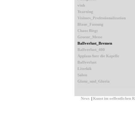
vinh
Yearning
Visitors_Professionalization
Blaue_Fassung
Chaos fliegt
Gruene_Messe
Ballverlust_Bremen
Ballverlust_400
Applaus fuer die Kapelle
Ballverlust
Litzekik
Salon
Glanz_und_Gloria
News
|
Kunst im oeffentlichen 