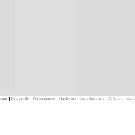
Raum
|
Fotografie
|
Performance
|
Flachware
|
Installationen
|
UV-Licht
|
Kont