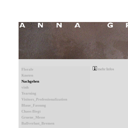
mehr Infos
Florale
Knoten
Nachgehen
vinh
Yearning
Visitors_Professionalization
Blaue_Fassung
Chaos fliegt
Gruene_Messe
Ballverlust_Bremen