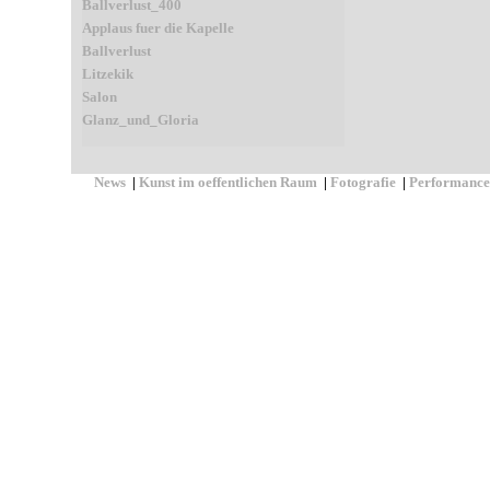
Ballverlust_400
Applaus fuer die Kapelle
Ballverlust
Litzekik
Salon
Glanz_und_Gloria
News
|
Kunst im oeffentlichen Raum
|
Fotografie
|
Performance