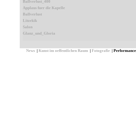
Ballverlust_400
Applaus fuer die Kapelle
Ballverlust
Litzekik
Salon
Glanz_und_Gloria
News
|
Kunst im oeffentlichen Raum
|
Fotografie
|
Performance