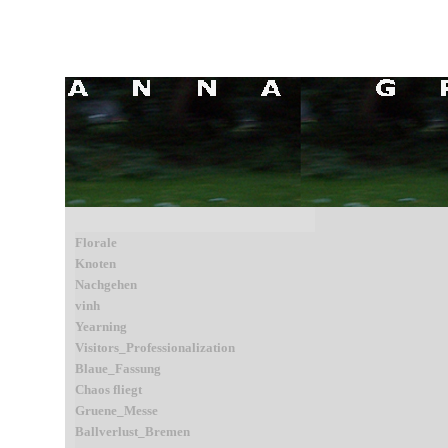
Florale
Knoten
Nachgehen
vinh
Yearning
Visitors_Professionalization
Blaue_Fassung
Chaos fliegt
Gruene_Messe
Ballverlust_Bremen